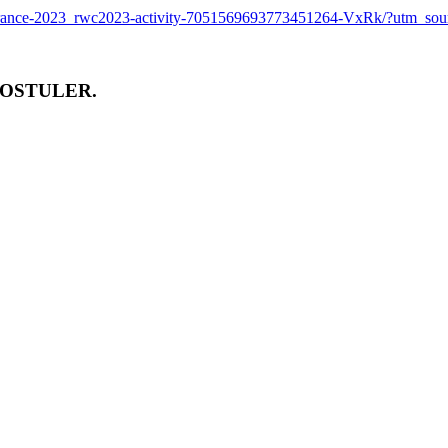
up-france-2023_rwc2023-activity-7051569693773451264-VxRk/?utm_
POSTULER.