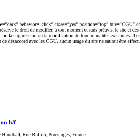
yle="dark" behavior="click" close="yes" position="top" title="CGU" cont
réserve le droit de modifier, à tout moment et sans préavis, le site et 
 ou la suppression ou la modification de fonctionnalités existantes. Il est
s de désaccord avec les CGU, aucun usage du site ne saurait être effect
on h/f
e Handball, Rue Buffon, Pouzauges, France