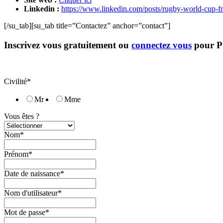
Linkedin :
https://www.linkedin.com/posts/rugby-world-c
[/su_tab][su_tab title=”Contactez” anchor=”contact”]
Inscrivez vous gratuitement ou
connectez vous
pour 
Civilité*
Mr
Mme
Vous êtes ?
Nom*
Prénom*
Date de naissance*
Nom d'utilisateur*
Mot de passe*