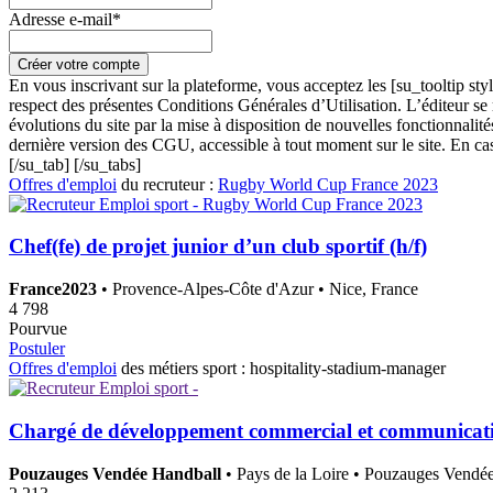
Adresse e-mail*
En vous inscrivant sur la plateforme, vous acceptez les [su_tooltip st
respect des présentes Conditions Générales d’Utilisation. L’éditeur se 
évolutions du site par la mise à disposition de nouvelles fonctionnalités
dernière version des CGU, accessible à tout moment sur le site. En ca
[/su_tab] [/su_tabs]
Offres d'emploi
du recruteur :
Rugby World Cup France 2023
Chef(fe) de projet junior d’un club sportif (h/f)
France2023
• Provence-Alpes-Côte d'Azur • Nice, France
4 798
Pourvue
Postuler
Offres d'emploi
des métiers sport :
hospitality-stadium-manager
Chargé de développement commercial et communicati
Pouzauges Vendée Handball
• Pays de la Loire • Pouzauges Vendé