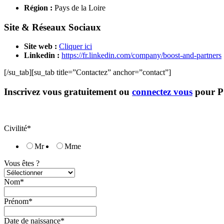
Région :
Pays de la Loire
Site & Réseaux Sociaux
Site web :
Cliquer ici
Linkedin :
https://fr.linkedin.com/company/boost-and-partners
[/su_tab][su_tab title=”Contactez” anchor=”contact”]
Inscrivez vous gratuitement ou
connectez vous
pour 
Civilité*
Mr
Mme
Vous êtes ?
Nom*
Prénom*
Date de naissance*