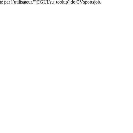
ué par l’utilisateur."]CGU[/su_tooltip] de CVsportsjob.