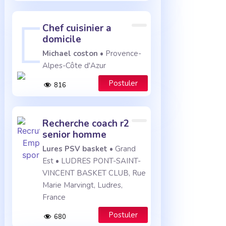
chef cuisinier a
domicile
Michael coston
• Provence-
Alpes-Côte d'Azur
Postuler
816
recherche coach r2
senior homme
Lures PSV basket
• Grand
Est • LUDRES PONT-SAINT-
VINCENT BASKET CLUB, Rue
Marie Marvingt, Ludres,
France
Postuler
680