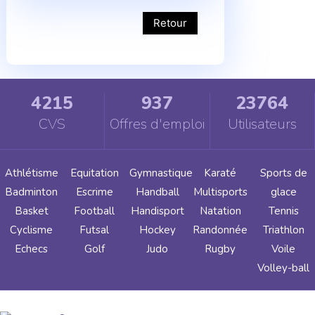
Retour
4215
937
23764
CVS
Offres d'emploi
Utilisateurs
Athlétisme
Equitation
Gymnastique
Karaté
Sports de
Badminton
Escrime
Handball
Multisports
glace
Basket
Football
Handisport
Natation
Tennis
Cyclisme
Futsal
Hockey
Randonnée
Triathlon
Echecs
Golf
Judo
Rugby
Voile
Volley-ball