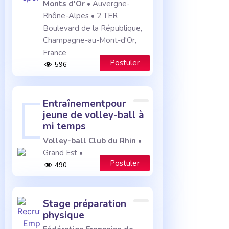
Monts d'Or
• Auvergne-
Rhône-Alpes • 2 TER
Boulevard de la République,
Champagne-au-Mont-d'Or,
France
Postuler
596
entraînementpour
jeune de volley-ball à
mi temps
Volley-ball Club du Rhin
•
Grand Est •
Postuler
490
stage préparation
physique