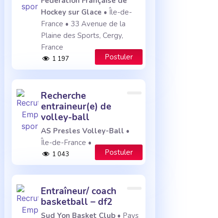
Fédération Française de
Hockey sur Glace
• Île-de-
France • 33 Avenue de la
Plaine des Sports, Cergy,
France
Postuler
1 197
recherche
entraineur(e) de
volley-ball
AS Presles Volley-Ball
•
Île-de-France •
Postuler
1 043
entraîneur/ coach
basketball – df2
Sud Yon Basket Club
• Pays