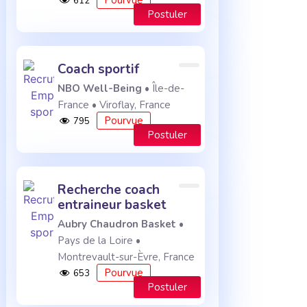
Pourvue
612
Postuler
coach sportif
NBO Well-Being
• Île-de-
France • Viroflay, France
Pourvue
795
Postuler
recherche coach
entraineur basket
Aubry Chaudron Basket
•
Pays de la Loire •
Montrevault-sur-Èvre, France
Pourvue
653
Postuler