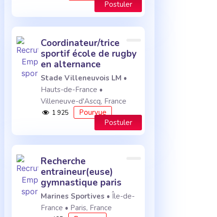
Postuler
coordinateur/trice
sportif école de rugby
en alternance
Stade Villeneuvois LM
•
Hauts-de-France •
Villeneuve-d'Ascq, France
Pourvue
1 925
Postuler
recherche
entraineur(euse)
gymnastique paris
Marines Sportives
• Île-de-
France • Paris, France