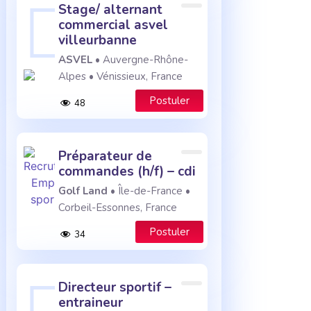
stage/ alternant
commercial asvel
villeurbanne
ASVEL
• Auvergne-Rhône-
Alpes • Vénissieux, France
Postuler
48
préparateur de
commandes (h/f) – cdi
Golf Land
• Île-de-France •
Corbeil-Essonnes, France
Postuler
34
directeur sportif –
entraineur