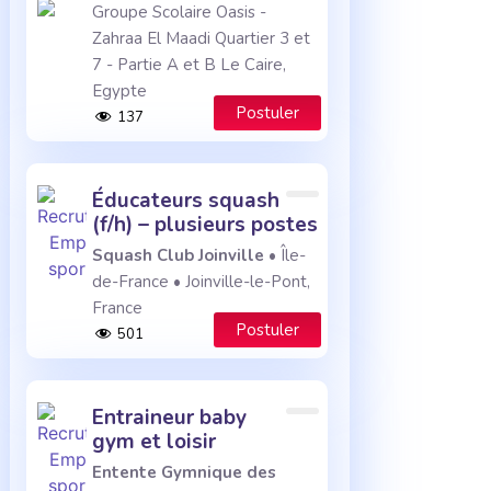
Groupe Scolaire Oasis -
Zahraa El Maadi Quartier 3 et
7 - Partie A et B Le Caire,
Egypte
Postuler
137
éducateurs squash
(f/h) – plusieurs postes
Squash Club Joinville
• Île-
de-France • Joinville-le-Pont,
France
Postuler
501
entraineur baby
gym et loisir
Entente Gymnique des