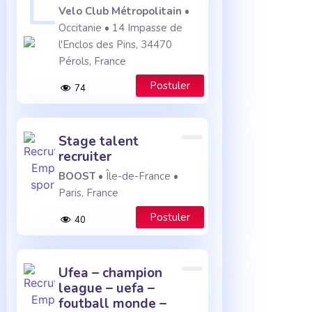
Velo Club Métropolitain
•
Occitanie • 14 Impasse de
l'Enclos des Pins, 34470
Pérols, France
Postuler
74
stage talent
recruiter
BOOST
• Île-de-France •
Paris, France
Postuler
40
ufea – champion
league – uefa –
foutball monde –