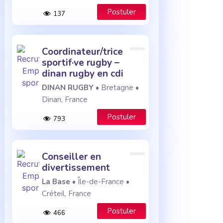
Postuler
137
coordinateur/trice
sportif·ve rugby –
dinan rugby en cdi
DINAN RUGBY
• Bretagne •
Dinan, France
Postuler
793
conseiller en
divertissement
La Base
• Île-de-France •
Créteil, France
Postuler
466