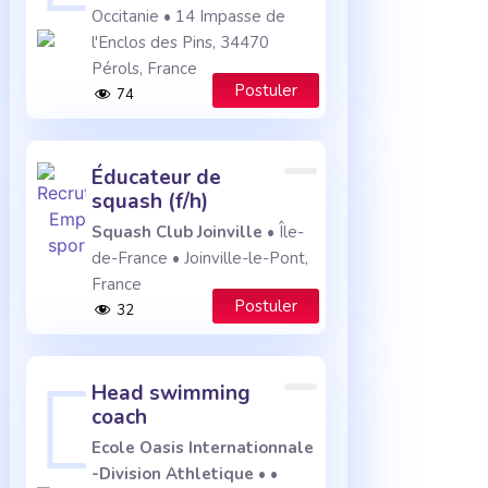
Occitanie • 14 Impasse de
l'Enclos des Pins, 34470
Pérols, France
Postuler
74
éducateur de
squash (f/h)
Squash Club Joinville
• Île-
de-France • Joinville-le-Pont,
France
Postuler
32
head swimming
coach
Ecole Oasis Internationnale
-Division Athletique
• •