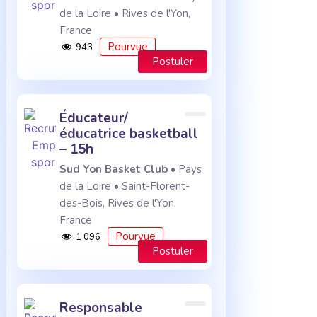
de la Loire • Rives de l'Yon,
France
Pourvue
943
Postuler
éducateur/
éducatrice basketball
– 15h
Sud Yon Basket Club
• Pays
de la Loire • Saint-Florent-
des-Bois, Rives de l'Yon,
France
Pourvue
1 096
Postuler
responsable