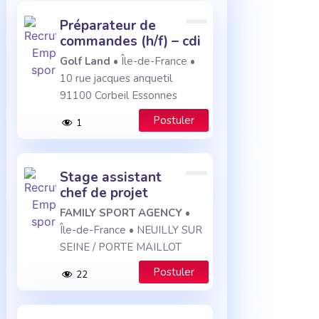
préparateur de
commandes (h/f) – cdi
Golf Land
• Île-de-France •
10 rue jacques anquetil
91100 Corbeil Essonnes
Postuler
1
stage assistant
chef de projet
FAMILY SPORT AGENCY
•
Île-de-France • NEUILLY SUR
SEINE / PORTE MAILLOT
Postuler
22