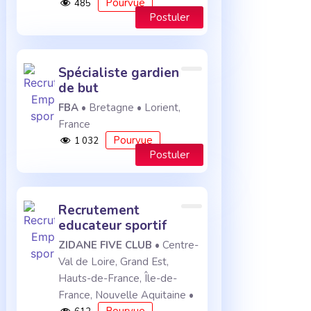
Pourvue
485
Postuler
spécialiste gardien
de but
FBA
• Bretagne • Lorient,
France
Pourvue
1 032
Postuler
recrutement
educateur sportif
ZIDANE FIVE CLUB
• Centre-
Val de Loire, Grand Est,
Hauts-de-France, Île-de-
France, Nouvelle Aquitaine •