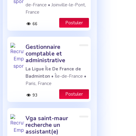
de-France • Joinville-le-Pont,
France
Postuler
66
gestionnaire
comptable et
administrative
La Ligue Île De France de
Badminton
• Île-de-France •
Paris, France
Postuler
93
vga saint-maur
recherche un
assistant(e)