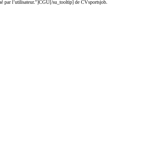
ué par l’utilisateur."]CGU[/su_tooltip] de CVsportsjob.