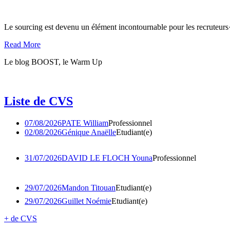
Le sourcing est devenu un élément incontournable pour les recruteurs·e
Read More
Le blog BOOST, le Warm Up
Liste de
CVS
07/08/2026
PATE William
Professionnel
02/08/2026
Génique Anaëlle
Etudiant(e)
31/07/2026
DAVID LE FLOCH Youna
Professionnel
29/07/2026
Mandon Titouan
Etudiant(e)
29/07/2026
Guillet Noémie
Etudiant(e)
+ de CVS