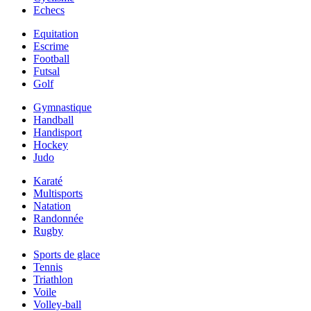
Echecs
Equitation
Escrime
Football
Futsal
Golf
Gymnastique
Handball
Handisport
Hockey
Judo
Karaté
Multisports
Natation
Randonnée
Rugby
Sports de glace
Tennis
Triathlon
Voile
Volley-ball