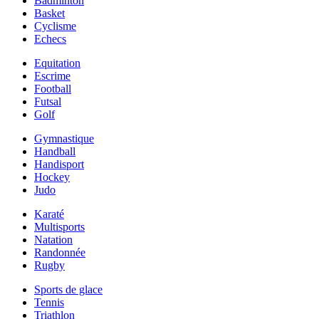
Badminton
Basket
Cyclisme
Echecs
Equitation
Escrime
Football
Futsal
Golf
Gymnastique
Handball
Handisport
Hockey
Judo
Karaté
Multisports
Natation
Randonnée
Rugby
Sports de glace
Tennis
Triathlon