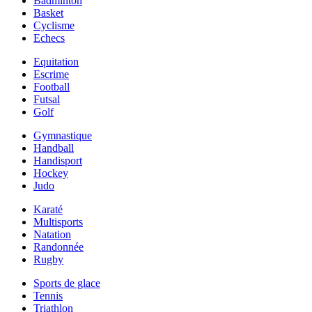
Badminton
Basket
Cyclisme
Echecs
Equitation
Escrime
Football
Futsal
Golf
Gymnastique
Handball
Handisport
Hockey
Judo
Karaté
Multisports
Natation
Randonnée
Rugby
Sports de glace
Tennis
Triathlon